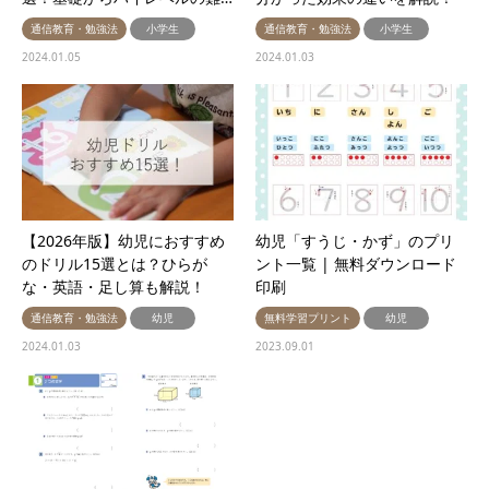
通信教育・勉強法
小学生
通信教育・勉強法
小学生
2024.01.05
2024.01.03
【2026年版】幼児におすすめ
幼児「すうじ・かず」のプリ
のドリル15選とは？ひらが
ント一覧 | 無料ダウンロード
な・英語・足し算も解説！
印刷
通信教育・勉強法
幼児
無料学習プリント
幼児
2024.01.03
2023.09.01