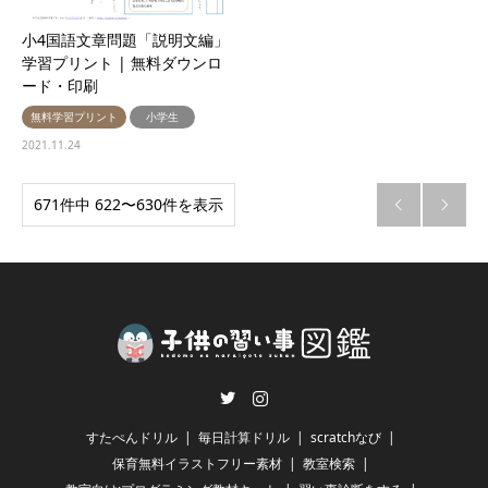
小4国語文章問題「説明文編」
学習プリント | 無料ダウンロ
ード・印刷
無料学習プリント
小学生
2021.11.24
671件中 622〜630件を表示


Twitter
Instagram
すたぺんドリル
毎日計算ドリル
scratchなび
保育無料イラストフリー素材
教室検索