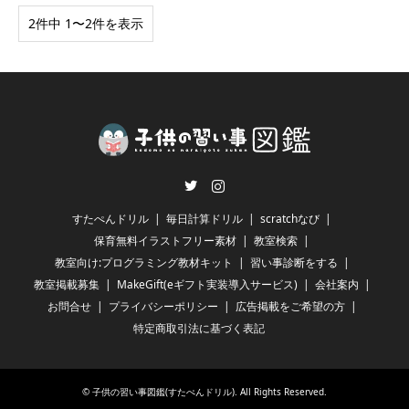
2件中 1〜2件を表示
Twitter
Instagram
すたぺんドリル
毎日計算ドリル
scratchなび
保育無料イラストフリー素材
教室検索
教室向け:プログラミング教材キット
習い事診断をする
教室掲載募集
MakeGift(eギフト実装導入サービス)
会社案内
お問合せ
プライバシーポリシー
広告掲載をご希望の方
特定商取引法に基づく表記
©
子供の習い事図鑑(すたぺんドリル)
. All Rights Reserved.