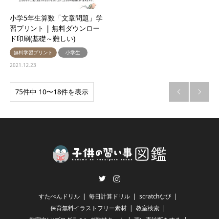
小学5年生算数「文章問題」学
習プリント | 無料ダウンロー
ド印刷(基礎～難しい)
無料学習プリント
小学生
2021.12.23
75件中 10〜18件を表示


Twitter
Instagram
すたぺんドリル
毎日計算ドリル
scratchなび
保育無料イラストフリー素材
教室検索