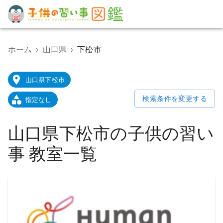
子
供
の
ホーム
›
山口県
›
下松市
習
い
事
山口県下松市
教
室
検索条件を変更する
指定なし
検
索
ポ
山口県下松市の子供の習い
ー
タ
事 教室一覧
ル
サ
イ
ト