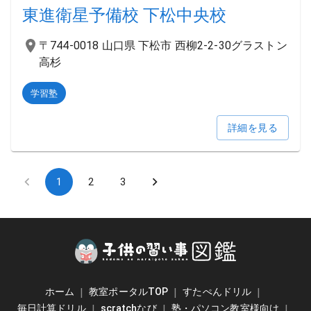
東進衛星予備校 下松中央校
〒744-0018 山口県 下松市 西柳2-2-30グラストン
高杉
学習塾
詳細を見る
1
2
3
ホーム
|
教室ポータルTOP
|
すたぺんドリル
|
毎日計算ドリル
|
scratchなび
|
塾・パソコン教室様向け
|