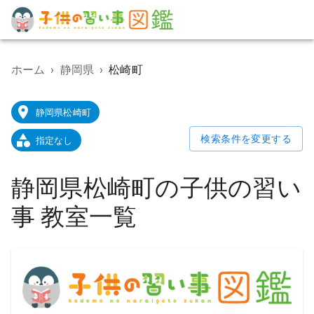
子
供
の
ホーム
›
静岡県
›
松崎町
習
い
事
静岡県松崎町
教
室
検索条件を変更する
指定なし
検
索
ポ
静岡県松崎町の子供の習い
ー
タ
事 教室一覧
ル
サ
イ
ト