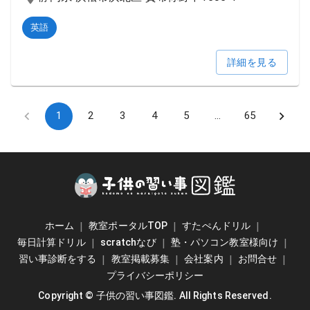
英語
詳細を見る
1
2
3
4
5
…
65
ホーム
|
教室ポータルTOP
|
すたぺんドリル
|
毎日計算ドリル
|
scratchなび
|
塾・パソコン教室様向け
|
習い事診断をする
|
教室掲載募集
|
会社案内
|
お問合せ
|
プライバシーポリシー
Copyright ©
子供の習い事図鑑
. All Rights Reserved.