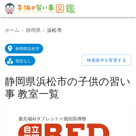
子
供
の
ホーム
›
静岡県
›
浜松市
習
い
事
静岡県浜松市
教
室
検索条件を変更する
指定なし
検
索
ポ
静岡県浜松市の子供の習い
ー
タ
事 教室一覧
ル
サ
イ
ト