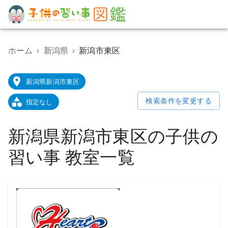
子
供
の
ホーム
›
新潟県
›
新潟市東区
習
い
事
新潟県新潟市東区
教
室
検索条件を変更する
指定なし
検
索
ポ
新潟県新潟市東区の子供の
ー
タ
習い事 教室一覧
ル
サ
イ
ト