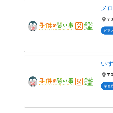
メ
〒
ピア
い
〒
学習