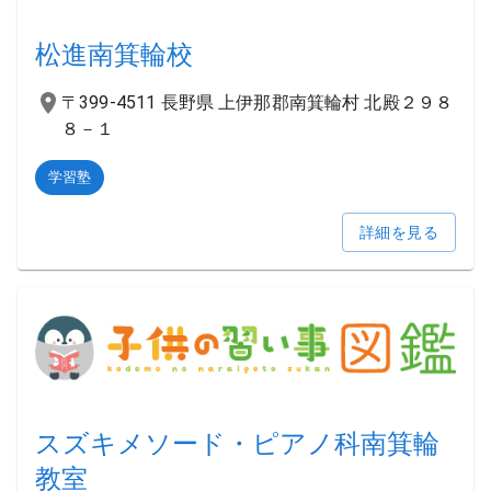
松進南箕輪校
〒399-4511 長野県 上伊那郡南箕輪村 北殿２９８
８－１
学習塾
詳細を見る
スズキメソード・ピアノ科南箕輪
教室