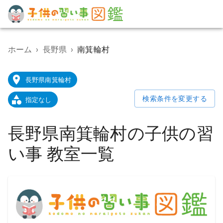
子
供
の
ホーム
›
長野県
›
南箕輪村
習
い
事
長野県南箕輪村
教
室
検索条件を変更する
指定なし
検
索
ポ
長野県南箕輪村の子供の習
ー
タ
い事 教室一覧
ル
サ
イ
ト