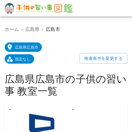
子
供
の
ホーム
›
広島県
›
広島市
習
い
事
広島県広島市
教
室
検索条件を変更する
指定なし
検
索
ポ
広島県広島市の子供の習い
ー
タ
事 教室一覧
ル
サ
イ
ト