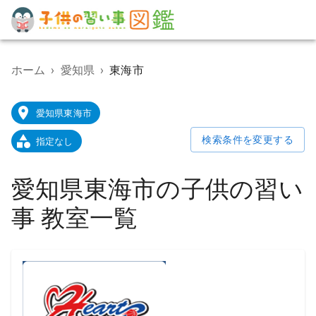
子
供
の
ホーム
›
愛知県
›
東海市
習
い
事
愛知県東海市
教
室
検索条件を変更する
指定なし
検
索
ポ
愛知県東海市の子供の習い
ー
タ
事 教室一覧
ル
サ
イ
ト