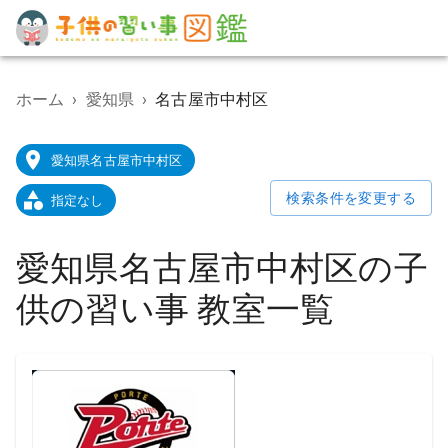
子
供
の
ホーム
›
愛知県
›
名古屋市中村区
習
い
事
愛知県名古屋市中村区
教
室
検索条件を変更する
指定なし
検
索
ポ
愛知県名古屋市中村区の子
ー
タ
供の習い事 教室一覧
ル
サ
イ
ト